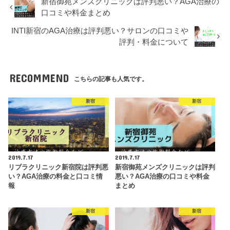
新宿御苑メンズクリニックは評判悪い？AGA治療の
口コミや料金まとめ
INTI新宿のAGA治療は評判悪い？サロンの口コミや
評判・料金について
RECOMMEND
こちらの記事も人気です。
新宿
新宿
2019.7.17
2019.7.17
リブラクリニック新宿院は評判悪
新宿御苑メンズクリニックは評判
い？AGA治療の料金と口コミ情
悪い？AGA治療の口コミや料金
報
まとめ
新宿
新宿