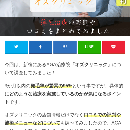
LINE
今回は、新宿にあるAGA治療院
「オズクリニック」
につ
いて調査してみました！
3か月以内の
発毛率が驚異の95%
という事ですが、具体的
に
どのような治療を実施しているのかが気になるポイン
ト
です。
オズクリニックの店舗情報だけでなく
口コミでの評判や
施術メニューなどについて
も調べてみましたので、AGA