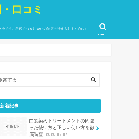
判・口コミ
です。新宿でAGAやFAGAの治療を行えるおすすめのク
search
新着記事
白髪染めトリートメントの間違
った使い方と正しい使い方を徹
底調査
2020.08.07